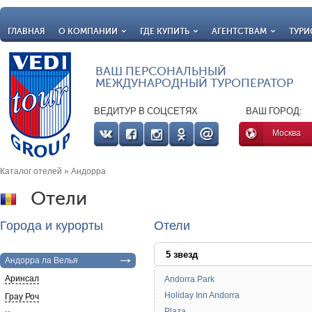
ГЛАВНАЯ
О КОМПАНИИ
ГДЕ КУПИТЬ
АГЕНТСТВАМ
ТУРИ
ВАШ ПЕРСОНАЛЬНЫЙ
МЕЖДУНАРОДНЫЙ ТУРОПЕРАТОР
ВЕДИТУР В СОЦСЕТЯХ
ВАШ ГОРОД:
Москва
Каталог отелей
» Андорра
Отели
Города и курорты
Отели
5 звезд
Андорра ла Велья
Аринсал
Andorra Park
Holiday Inn Andorra
Грау Роч
Plaza