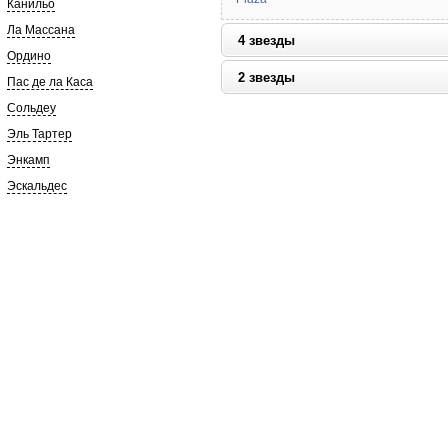
Канильо
Ла Массана
4 звезды
Ордино
2 звезды
Пас де ла Каса
Сольдеу
Эль Тартер
Энкамп
Эскальдес