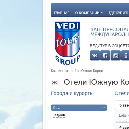
ГЛАВНАЯ
О КОМПАНИИ
ГДЕ КУПИТ
ВАШ ПЕРСОНА
МЕЖДУНАРОДН
ВЕДИТУР В СОЦСЕТ
Каталог отелей
» Южная Корея
Отели Южную К
Города и курорты
Отел
5 зве
Сеул
Теджон
Lotte 
4 зв