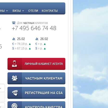
АНЫ
ВИЗЫ
ОТЕЛИ
КОНТАКТЫ
Для
частных
клиентов
5
+7 495 646 74 48
25.02
26.02
€
= 76.19 р.
€
= р.
5
$
= 67.15 р.
$
= р.
ЛИЧНЫЙ КАБИНЕТ АГЕНТА
ЧАСТНЫМ КЛИЕНТАМ
РЕГИСТРАЦИЯ НА CSA
КОНТРОЛЬ КАЧЕСТВА