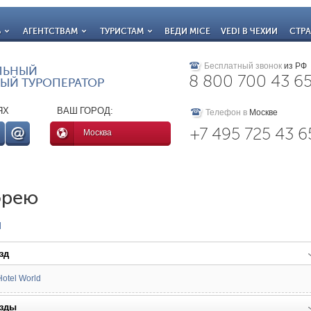
Ь
АГЕНТСТВАМ
ТУРИСТАМ
ВЕДИ MICE
VEDI В ЧЕХИИ
СТР
Бесплатный звонок
из РФ
ЛЬНЫЙ
8 800 700 43 6
ЫЙ ТУРОПЕРАТОР
ЯХ
ВАШ ГОРОД:
Телефон в
Москве
+7 495 725 43 6
Москва
орею
и
зд
Hotel World
езды