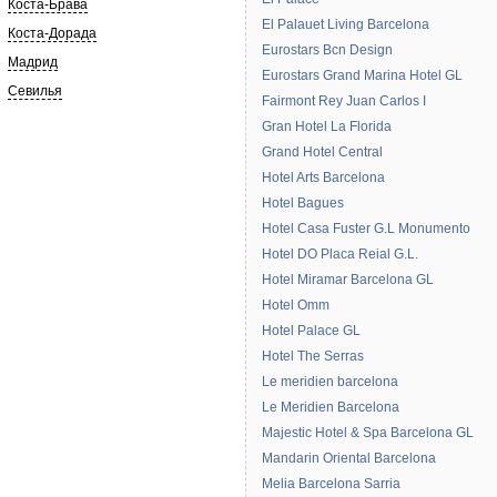
Коста-Брава
El Palauet Living Barcelona
Коста-Дорада
Eurostars Bcn Design
Мадрид
Eurostars Grand Marina Hotel GL
Севилья
Fairmont Rey Juan Carlos I
Gran Hotel La Florida
Grand Hotel Central
Hotel Arts Barcelona
Hotel Bagues
Hotel Casa Fuster G.L Monumento
Hotel DO Placa Reial G.L.
Hotel Miramar Barcelona GL
Hotel Omm
Hotel Palace GL
Hotel The Serras
Le meridien barcelona
Le Meridien Barcelona
Majestic Hotel & Spa Barcelona GL
Mandarin Oriental Barcelona
Melia Barcelona Sarria