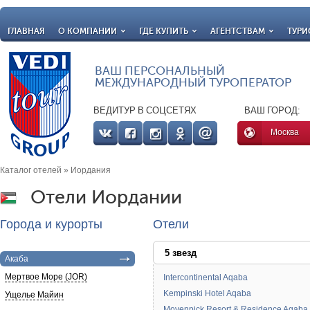
ГЛАВНАЯ
О КОМПАНИИ
ГДЕ КУПИТЬ
АГЕНТСТВАМ
ТУРИ
ВАШ ПЕРСОНАЛЬНЫЙ
МЕЖДУНАРОДНЫЙ ТУРОПЕРАТОР
ВЕДИТУР В СОЦСЕТЯХ
ВАШ ГОРОД:
Москва
Каталог отелей
» Иордания
Отели Иордании
Города и курорты
Отели
5 звезд
Акаба
Мертвое Море (JOR)
Intercontinental Aqaba
Kempinski Hotel Aqaba
Ущелье Майин
Movenpick Resort & Residence Aqaba