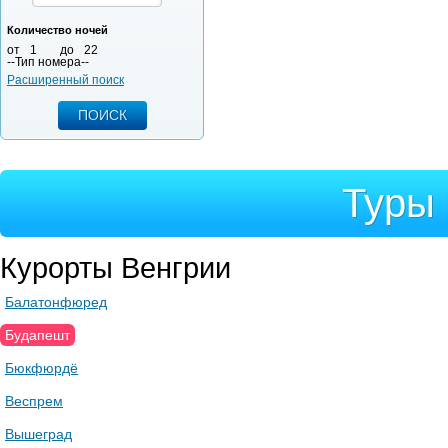
Количество ночей
от
1
до
22
--Тип номера--
Расширенный поиск
Туры 
Курорты Венгрии
Балатонфюред
Будапешт
Бюкфюрдё
Веспрем
Вышеград