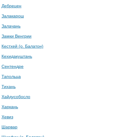
Дебрецен
Залакарош
Залачань
Замки Венгрии
Кестхей (о. Балатон)
Кехидакуштань
Сентендре
Тапольца
Тихань
Хайдусобосло
Харкань
Хевиз
Шарвар