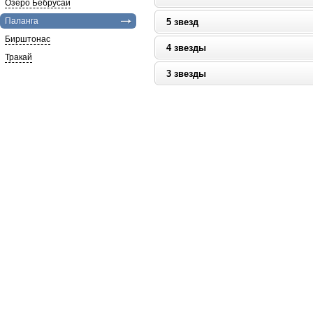
Озеро Бебрусай
Паланга
5 звезд
Бирштонас
4 звезды
Тракай
3 звезды