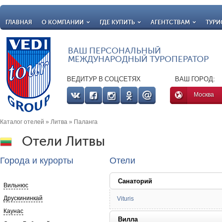
ГЛАВНАЯ
О КОМПАНИИ
ГДЕ КУПИТЬ
АГЕНТСТВАМ
ТУРИ
ВАШ ПЕРСОНАЛЬНЫЙ
МЕЖДУНАРОДНЫЙ ТУРОПЕРАТОР
ВЕДИТУР В СОЦСЕТЯХ
ВАШ ГОРОД:
Москва
Каталог отелей
»
Литва
» Паланга
Отели Литвы
Города и курорты
Отели
Санаторий
Вильнюс
Друскининкай
Vituris
Каунас
Вилла