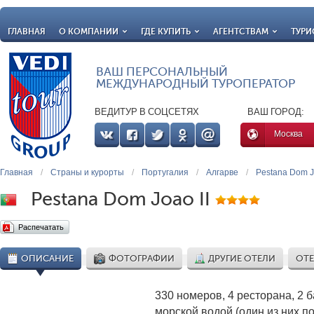
ГЛАВНАЯ
О КОМПАНИИ
ГДЕ КУПИТЬ
АГЕНТСТВАМ
ТУРИ
ВАШ ПЕРСОНАЛЬНЫЙ
МЕЖДУНАРОДНЫЙ ТУРОПЕРАТОР
ВЕДИТУР В СОЦСЕТЯХ
ВАШ ГОРОД:
Москва
Главная
/
Страны и курорты
/
Португалия
/
Алгарве
/
Pestana Dom J
Pestana Dom Joao II
Распечатать
ОПИСАНИЕ
ФОТОГРАФИИ
ДРУГИЕ ОТЕЛИ
ОТЕ
330 номеров, 4 ресторана, 2 
морской водой (один из них п