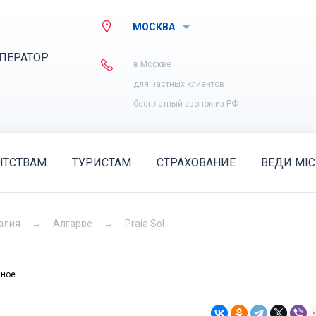
МОСКВА
ПЕРАТОР
в Москве
для частных клиентов
бесплатный звонок из РФ
НТСТВАМ
ТУРИСТАМ
СТРАХОВАНИЕ
ВЕДИ MIC
алия
Алгарве
Praia Sol
нное