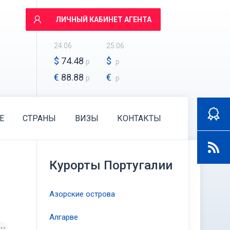
ЛИЧНЫЙ КАБИНЕТ АГЕНТА
24.06
25.06
$
74.48
$
р
р
€
88.88
€
р
р
E
СТРАНЫ
ВИЗЫ
КОНТАКТЫ
Курорты Португалии
Азорские острова
Алгарве