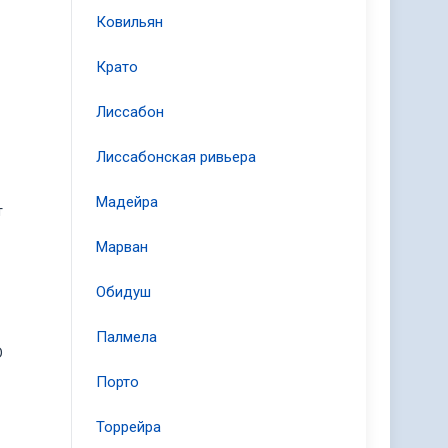
Ковильян
Крато
Лиссабон
Лиссабонская ривьера
Мадейра
т
Марван
Обидуш
Палмела
D
Порто
Торрейра