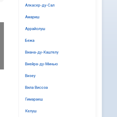
Алкасер-ду-Сал
Амариш
Аррайолуш
Бежа
Виана-ду-Каштелу
Виейра-ду-Минью
Визеу
Вила Висоза
Гимараеш
Келуш