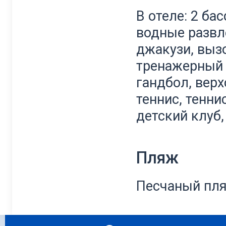
В отеле: 2 ба
водные развле
джакузи, выз
тренажерный з
гандбол, верх
теннис, тенни
детский клуб,
Пляж
Песчаный пля