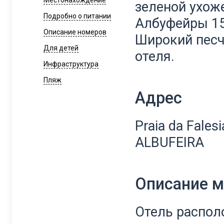
Местонахождение
зеленой ухож
Подробно о питании
Албуфейры 15
Описание номеров
Широкий песч
Для детей
отеля.
Инфраструктура
Пляж
Адрес
Praia da Fales
ALBUFEIRA
Описание 
Отель располо