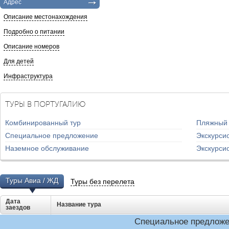
Адрес
Описание местонахождения
Подробно о питании
Описание номеров
Для детей
Инфраструктура
ТУРЫ В ПОРТУГАЛИЮ
Комбинированный тур
Пляжный
Специальное предложение
Экскурси
Наземное обслуживание
Экскурси
Туры Авиа / ЖД
Туры без перелета
Дата
Название тура
заездов
Специальное предлож