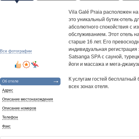
Vila Galé Praia расположен н
это уникальный бутик-отель д
абсолютного спокойствия с 
обслуживанием. Этот отель на
старше 16 лет. Его
превосход
индивидуальная регистрация 
Все фотографии
Satsanga SPA с сауной, турец
йоги
и массажа и мега-джакуз
К услугам гостей бесплатный
Об отеле
всех зонах отеля
.
Адрес
Описание местонахождения
Описание номеров
Телефон
Факс