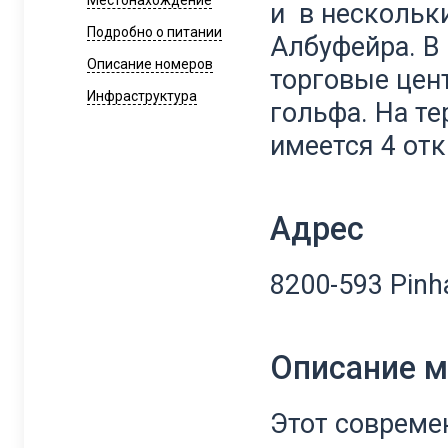
Местонахождение
и в нескольки
Подробно о питании
Албуфейра. В
Описание номеров
торговые цент
Инфраструктура
гольфа. На те
имеется 4 от
Адрес
8200-593 Pinh
Описание 
Этот совреме