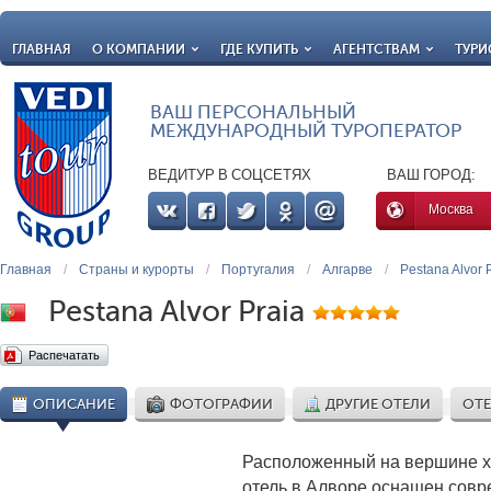
ГЛАВНАЯ
О КОМПАНИИ
ГДЕ КУПИТЬ
АГЕНТСТВАМ
ТУРИ
ВАШ ПЕРСОНАЛЬНЫЙ
МЕЖДУНАРОДНЫЙ ТУРОПЕРАТОР
ВЕДИТУР В СОЦСЕТЯХ
ВАШ ГОРОД:
Москва
Главная
/
Страны и курорты
/
Португалия
/
Алгарве
/
Pestana Alvor 
Pestana Alvor Praia
Распечатать
ОПИСАНИЕ
ФОТОГРАФИИ
ДРУГИЕ ОТЕЛИ
ОТЕ
Расположенный на вершине хол
отель в Алворе оснащен сов