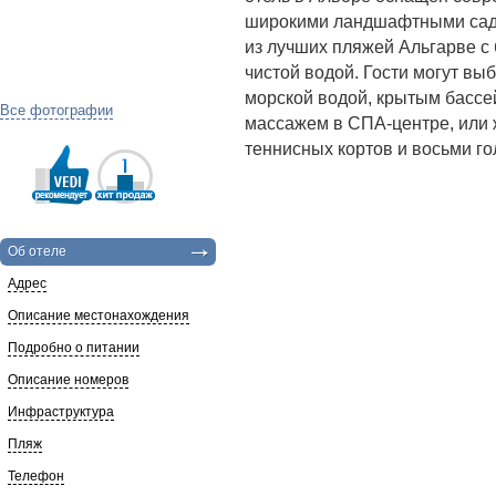
широкими ландшафтными сада
из лучших пляжей Альгарве с
чистой водой. Гости могут в
морской водой, крытым бассей
Все фотографии
массажем в СПА-центре, или 
теннисных кортов и восьми го
Об отеле
Адрес
Описание местонахождения
Подробно о питании
Описание номеров
Инфраструктура
Пляж
Телефон