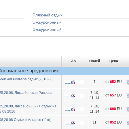
Пляжный отдых
Экскурсионный
Экскурсионный
А/к
Ночей
Цена
Специальное предложение
онская Ривьера отдых (7, 10н),
7
от
652
EU
5,28.08, Лиссабонская Ривьера,
7, 10,
от
657
EU
11, 14
,28.08, Лиссабон (3н) + отдых на
7, 10,
от
608
EU
08.08.2016
11, 14
,28.08 Отдых в Алгарве (11н),
11
от
852
EU