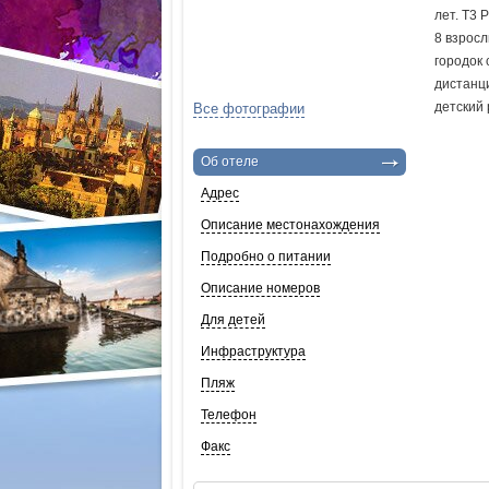
лет. T3 
8 взросл
городок 
дистанци
детский 
Все фотографии
Об отеле
Адрес
Описание местонахождения
Подробно о питании
Описание номеров
Для детей
Инфраструктура
Пляж
Телефон
Факс