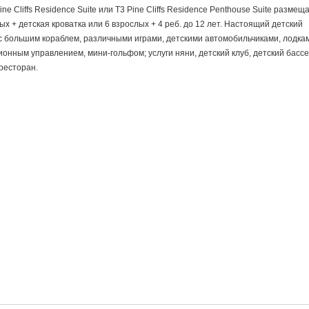
Pine Cliffs Residence Suite или T3 Pine Cliffs Residence Penthouse Suite размещ
ых + детская кроватка или 6 взрослых + 4 реб. до 12 лет. Настоящий детский
с большим кораблем, различными играми, детскими автомобильчиками, лодка
онным управлением, мини-гольфом; услуги няни, детский клуб, детский бассе
ресторан.