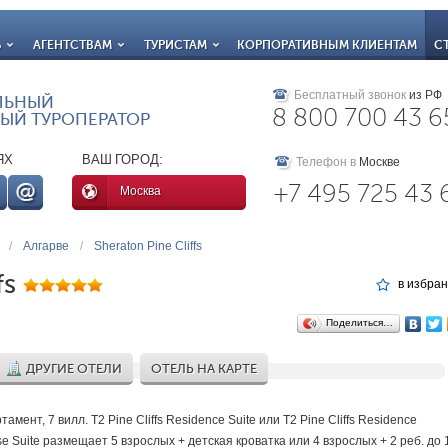
Ь
АГЕНТСТВАМ
ТУРИСТАМ
КОРПОРАТИВНЫМ КЛИЕНТАМ
С
Бесплатный звонок
из РФ
ЛЬНЫЙ
8 800 700 43 6
ЫЙ ТУРОПЕРАТОР
ЯХ
ВАШ ГОРОД:
Телефон в
Москве
+7 495 725 43 
Москва
/
Алгарве
/
Sheraton Pine Cliffs
fs
в избра
Поделиться…
ДРУГИЕ ОТЕЛИ
ОТЕЛЬ НА КАРТЕ
тамент, 7 вилл. T2 Pine Cliffs Residence Suite или T2 Pine Cliffs Residence
e Suite размещает 5 взрослых + детская кроватка или 4 взрослых + 2 реб. до 