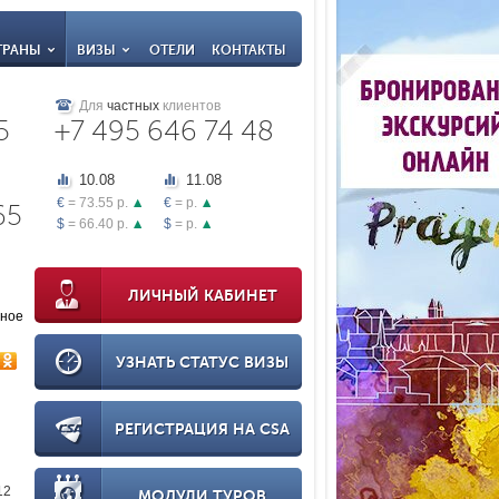
ТРАНЫ
ВИЗЫ
ОТЕЛИ
КОНТАКТЫ
Для
частных
клиентов
5
+7 495 646 74 48
10.08
11.08
€
= 73.55 р.
€
= р.
65
$
= 66.40 р.
$
= р.
ЛИЧНЫЙ КАБИНЕТ
нное
УЗНАТЬ СТАТУС ВИЗЫ
РЕГИСТРАЦИЯ НА CSA
12
МОДУЛИ ТУРОВ