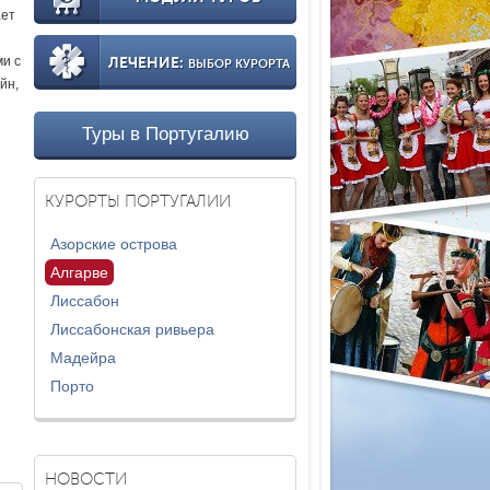
ает
ми с
ЛЕЧЕНИЕ:
ВЫБОР КУРОРТА
йн,
Туры в Португалию
КУРОРТЫ ПОРТУГАЛИИ
Азорские острова
Алгарве
Лиссабон
Лиссабонская ривьера
Мадейра
Порто
НОВОСТИ