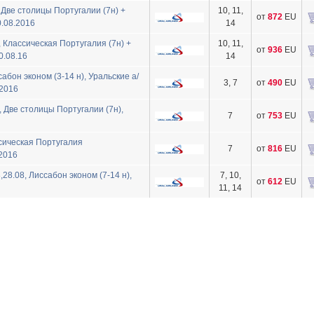
Две столицы Португалии (7н) +
10, 11,
от
872
EU
0.08.2016
14
 Классическая Португалия (7н) +
10, 11,
от
936
EU
0.08.16
14
абон эконом (3-14 н), Уральские а/
3, 7
от
490
EU
.2016
Две столицы Португалии (7н),
7
от
753
EU
сическая Португалия
7
от
816
EU
.2016
28.08, Лиссабон эконом (7-14 н),
7, 10,
от
612
EU
11, 14