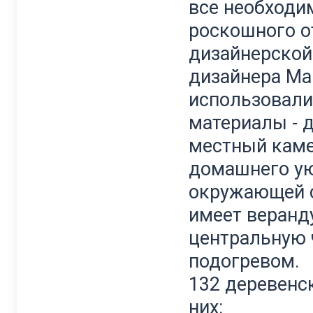
все необходи
роскошного о
дизайнерской
дизайнера Ма
использовали
материалы - д
местный каме
домашнего ую
окружающей 
имеет веранду
центральную ч
подогревом.
132 деревенск
них: