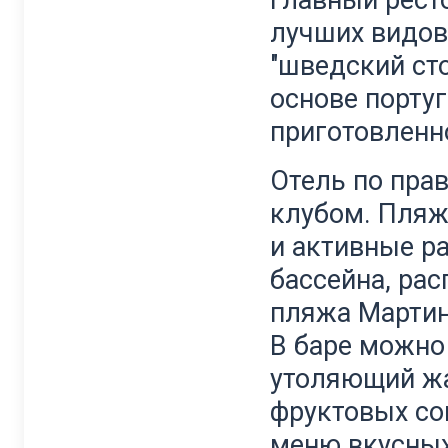
Главный ресто
лучших видов
"шведский ст
основе португ
приготовленн
Отель по пра
клубом. Пляж
и активные ра
бассейна, ра
пляжа Мартин
В баре можно
утоляющий жа
фруктовых со
меню вкусных