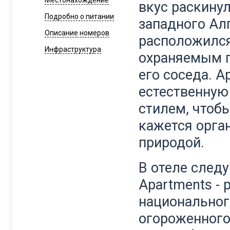
Местонахождение
вкус раскинул
Подробно о питании
западного Ал
Описание номеров
расположился
Инфраструктура
охраняемым п
его соседа. А
естественную
стилем, чтобы
кажется орга
природой.
В отеле след
Apartments -
национальног
огороженного