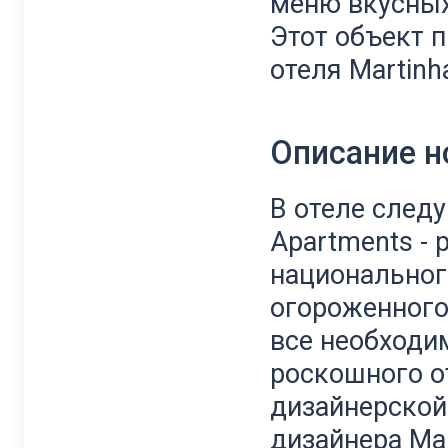
меню вкусных
Этот объект 
отеля Martinha
Описание 
В отеле след
Apartments -
национальног
огороженного
все необходи
роскошного о
дизайнерской
дизайнера Ма