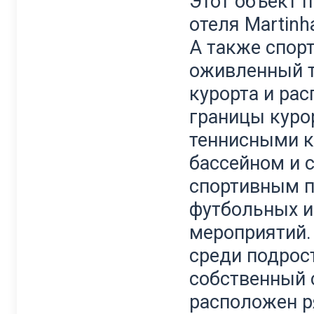
Этот объект 
отеля Martinha
А также спорт
оживленный т
курорта и ра
границы куро
теннисными к
бассейном и
спортивным п
футбольных и
мероприятий.
среди подрос
собственный 
расположен р