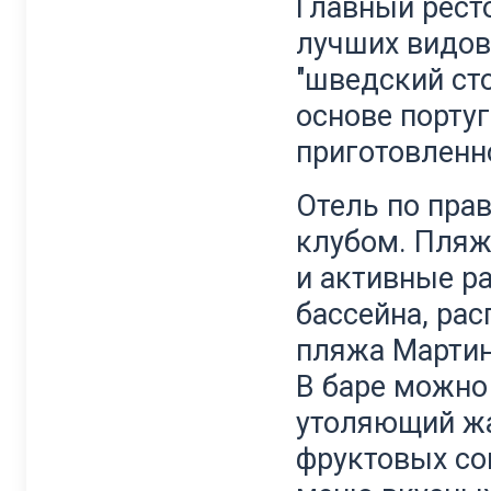
Главный ресто
лучших видов
"шведский ст
основе португ
приготовленн
Отель по пра
клубом. Пляж
и активные ра
бассейна, ра
пляжа Мартин
В баре можно
утоляющий жа
фруктовых со