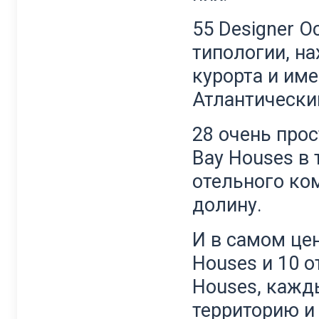
55 Designer O
типологии, на
курорта и им
Атлантически
28 очень про
Bay Houses в 
отельного ко
долину.
И в самом це
Houses и 10 
Houses, кажд
территорию и