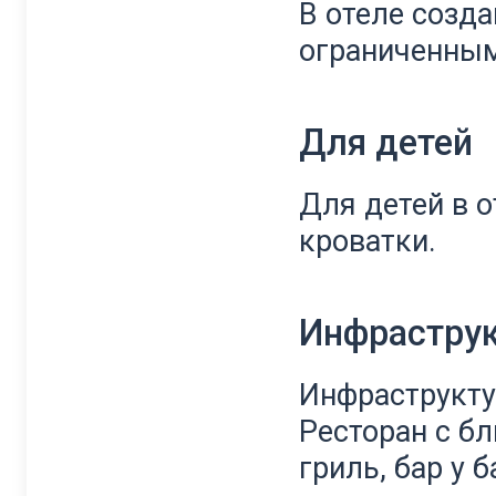
В
отеле
созд
ограниченны
Для детей
Для
детей
в
о
кроватки.
Инфрастру
Инфраструкту
Ресторан
с
бл
гриль
,
бар
у
б