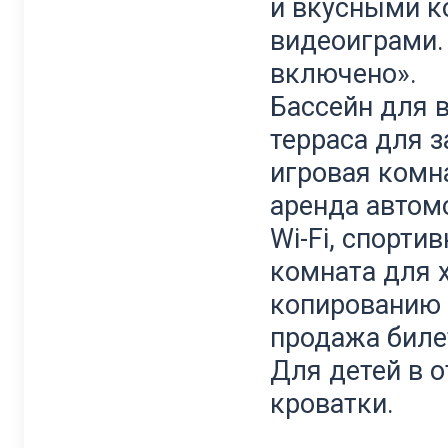
и
вкусными
к
видеоиграми
включено
».
Бассейн
для
терраса
для
з
игровая
комн
аренда
автом
Wi
-
Fi
,
спортив
комната
для
копированию
продажа
биле
Для
детей
в
о
кроватки.