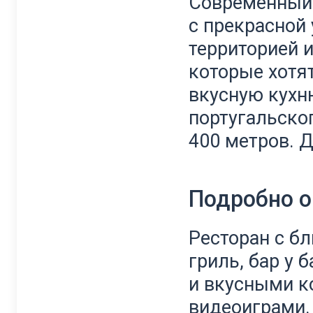
Современный
с
прекрасной
территорией
которые
хотя
вкусную
кухн
португальско
400
метров
.
Д
Подробно о
Ресторан
с
бл
гриль
,
бар
у
б
и
вкусными
к
видеоиграми