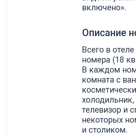
включено
».
Описание 
Всего
в
отеле
номера
(
18
кв
В
каждом
но
комната
с
ва
косметическ
холодильник
телевизор
и
с
некоторых
но
и
столиком
.