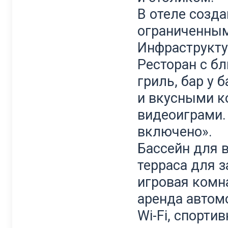
В
отеле
созд
ограниченны
Инфраструкту
Ресторан
с
бл
гриль
,
бар
у
б
и
вкусными
к
видеоиграми
включено
».
Бассейн
для
терраса
для
з
игровая
комн
аренда
автом
Wi
-
Fi
,
спортив