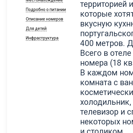
Местонахождение
территорией
Подробно о питании
которые
хотя
Описание номеров
вкусную
кухн
Для детей
португальско
Инфраструктура
400
метров
.
Д
Всего
в
отеле
номера
(
18
кв
В
каждом
но
комната
с
ва
косметическ
холодильник
телевизор
и
с
некоторых
но
и
столиком
.