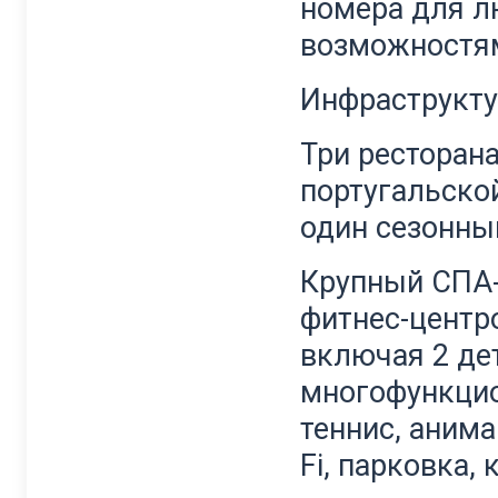
номера для л
возможностя
Инфраструкту
Три ресторан
португальско
один сезонный
Крупный СПА-
фитнес-центр
включая 2 дет
многофункцио
теннис, анима
Fi, парковка,