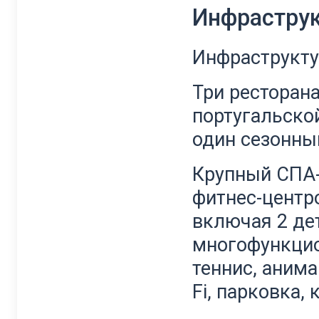
Инфрастру
Инфраструкту
Три ресторан
португальско
один сезонный
Крупный СПА-
фитнес-центр
включая 2 дет
многофункцио
теннис, анима
Fi, парковка,