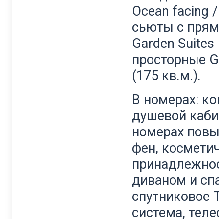
Ocean facing / 
сьюты с прям
Garden Suites
просторные Gr
(175 кв.м.).
В номерах: ко
душевой каби
номерах повы
фен, космети
принадлежност
диваном и спа
спутниковое 
система, тел