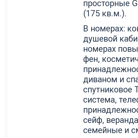
просторные Gr
(175 кв.м.).
В номерах: ко
душевой каби
номерах повы
фен, космети
принадлежност
диваном и спа
спутниковое 
система, тел
принадлежнос
сейф, веранда
семейные и с