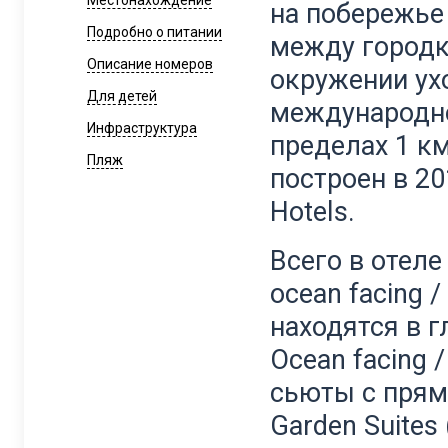
Местонахождение
на побережье 
Подробно о питании
между городк
Описание номеров
окружении ух
Для детей
международно
Инфраструктура
пределах 1 км
Пляж
построен в 20
Hotels.
Всего в отеле
ocean facing / 
находятся в 
Ocean facing / 
сьюты с прям
Garden Suites