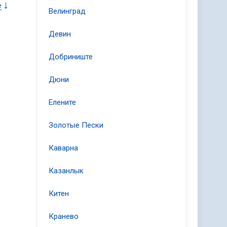
е
Велинград
Девин
Добриниште
Дюни
Елените
Золотые Пески
Каварна
Казанлык
Китен
Кранево