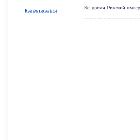
Во время Римской импе
Все фотографии
центром. Город процве
сооружений, так и дорог
частей города – вымо
водоснабжения и канализ
Город вошел в пределы бо
– 836 гг.). В течение ве
период город даже воше
Окончательно частью болга
Пловдив – одно из наи
культурный и экономи
разнообразие мест для р
улица Пловдива предлаг
ресторанов в городе мног