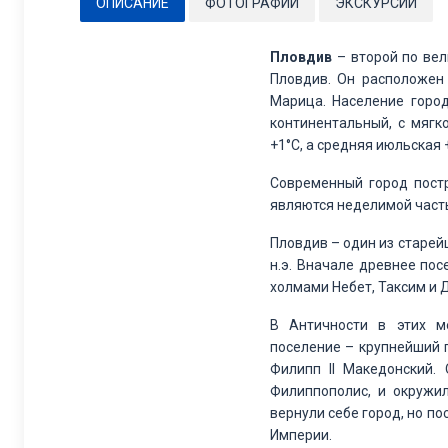
ОПИСАНИЕ
ФОТОГРАФИИ
ЭКСКУРСИИ
Пловдив
– второй по вел
Пловдив. Он расположен 
Марица. Население город
континентальный, с мягк
+1°С, а средняя июльская 
Современный город постр
являются неделимой часть
Пловдив – один из старей
н.э. Вначале древнее по
холмами Небет, Таксим и 
В Античности в этих м
поселение – крупнейший го
Филипп ІІ Македонский.
Филиппополис, и окружи
вернули себе город, но по
Империи.