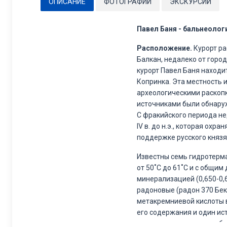
ОПИСАНИЕ
ФОТОГРАФИИ
ЭКСКУРСИИ
Павел Баня - бальнеолог
Расположение.
Курорт ра
Балкан, недалеко от город
курорт Павел Баня находи
Копринка. Эта местность 
археологическими раскопк
источниками были обнаруж
С фракийского периода не
IV в. до н.э., которая охр
поддержке русского князя
Известны семь гидротерма
от 50˚С до 61˚С и с общим 
минерализацией (0,650-0,6
радоновые (радон 370 Бек
метакремниевой кислоты в
его содержания и один ист
запахом сероводорода, бе