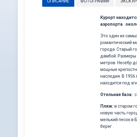
ОПИСАНИЕ
ФОТОГРАФИИ
ЭКСКУР
Курорт находитс
аэропорта около
Это один из самы
романтический мо
города. Старый г
дамбой. Размеры 
метров. Несебр д
мощные крепостны
наследия. В 1956
находится под э
Отельная база:
с
Пляж:
в старом г
новую часть горо
мелький песок в 
берег .