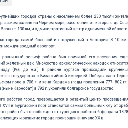
СИИ
рупнейших городов страны с населением более 230 тысяч жител
ргасском заливе на Черном море, расстояние от которого до Со
до Варны – 130 км, и административный центр одноименной области
кс города самый большой и нагруженный в Болгарии. В 10 км 
ен международный аэропорт.
и равнинный рельеф района был причиной его заселения еще
ий железный век. Множество археологических находок относитс
иоду (ІVв. до н.э.). В районе Бургаса происходили крупнейш
ского государства с Византийской империей. Победы хана Терве
альском поле в 708 г. и хана Кардама (годы правления 777- 802 гг.
(ныне Карнобат) в 792 г. укрепили болгарское государство.
ого рабства город превращается в развитый центр просвещения
 ХVІІІ в. Бургасский порт становится самым большим к югу от хре
тот район был освобожден от турецкого рабства 6 февраля 1878
лизация и развитие города произошли в начале ХХ в.