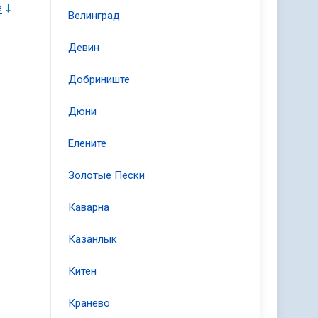
ой
е
Велинград
же
ые
Девин
ом
ми
Добриниште
Дюни
Елените
Золотые Пески
Каварна
Казанлык
Китен
Кранево