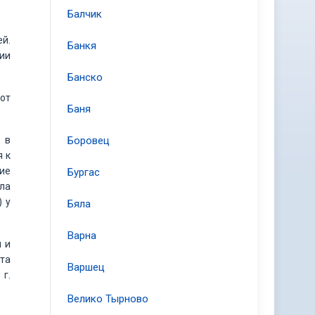
Балчик
ей.
Банкя
фии
.
Банско
от
Баня
 в
Боровец
я к
ие
Бургас
ла
) у
Бяла
Варна
 и
бта
Варшец
 г.
Велико Тырново