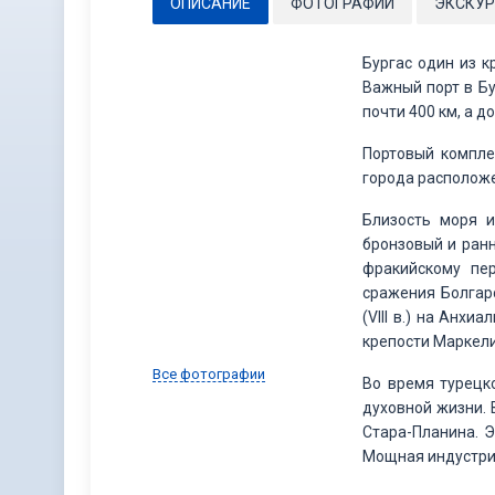
ОПИСАНИЕ
ФОТОГРАФИИ
ЭКСКУР
Бургас один из к
Важный порт в Бу
почти 400 км, а 
Портовый компле
города располож
Близость моря 
бронзовый и ранн
фракийскому пер
сражения Болгар
(VIII в.) на Анхи
крепости Маркели 
Все фотографии
Во время турецк
духовной жизни. В
Стара-Планина. Э
Мощная индустриа