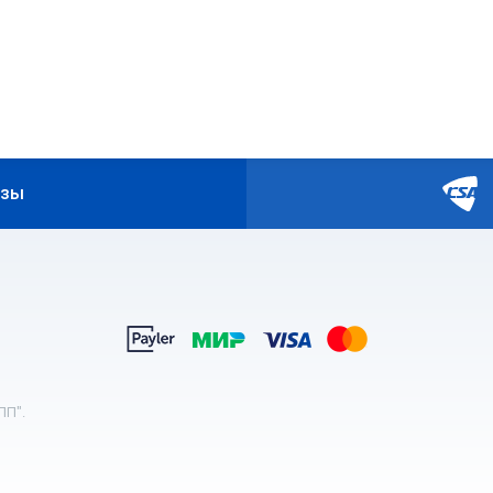
изы
ПП".