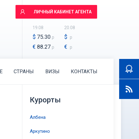
ЛИЧНЫЙ КАБИНЕТ АГЕНТА
19.08
20.08
$
75.30
$
р
р
€
88.27
€
р
р
E
СТРАНЫ
ВИЗЫ
КОНТАКТЫ
Курорты
Албена
Аркутино