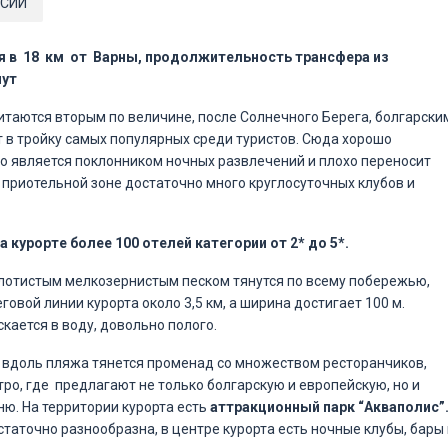
СИИ
я в
18 км от Варны, продолжительность трансфера из
нут
итаются вторым по величине, после Солнечного Берега, болгарски
т в тройку самых популярных среди туристов. Сюда хорошо
то является поклонником ночных развлечений и плохо переносит
В приотельной зоне достаточно много круглосуточных клубов и
а курорте более 100 отелей категории от 2* до 5*.
лотистым мелкозернистым песком тянутся по всему побережью,
овой линии курорта около 3,5 км, а ширина достигает 100 м.
кается в воду, довольно полого.
вдоль пляжа тянется променад со множеством ресторанчиков,
тро, где предлагают не только болгарскую и европейскую, но и
ню. На территории курорта есть
аттракционный парк “Акваполис”
таточно разнообразна, в центре курорта есть ночные клубы, бары 