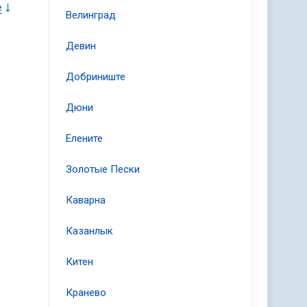
е
Велинград
ет
Девин
лис
Добриниште
Дюни
Елените
и
Золотые Пески
Каварна
 В
Казанлык
ля
Китен
Кранево