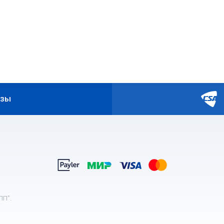
изы
ПП".