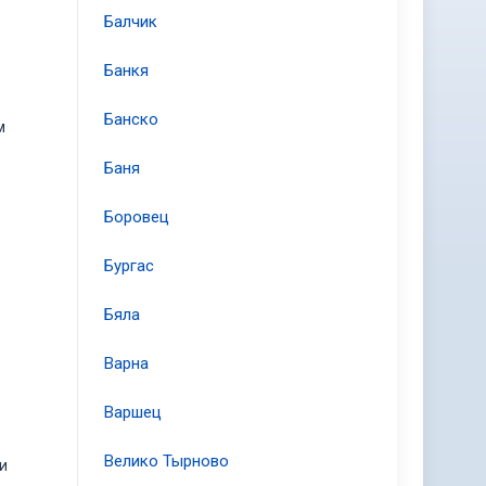
Балчик
Банкя
Банско
м
Баня
Боровец
Бургас
Бяла
Варна
Варшец
.
Велико Тырново
и