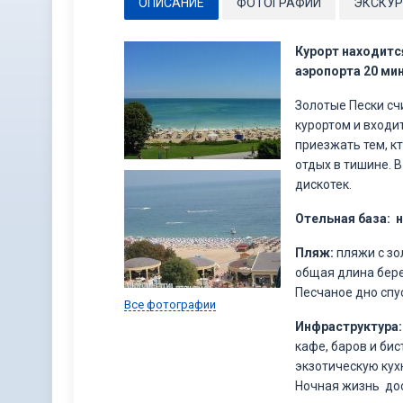
ОПИСАНИЕ
ФОТОГРАФИИ
ЭКСКУР
Курорт находитс
аэропорта 20 ми
Золотые Пески сч
курортом и входи
приезжать тем, к
отдых в тишине. 
дискотек.
Отельная база:
н
Пляж:
пляжи с зо
общая длина берег
Песчаное дно спус
Все фотографии
Инфраструктура:
кафе, баров и бис
экзотическую кух
Ночная жизнь дос