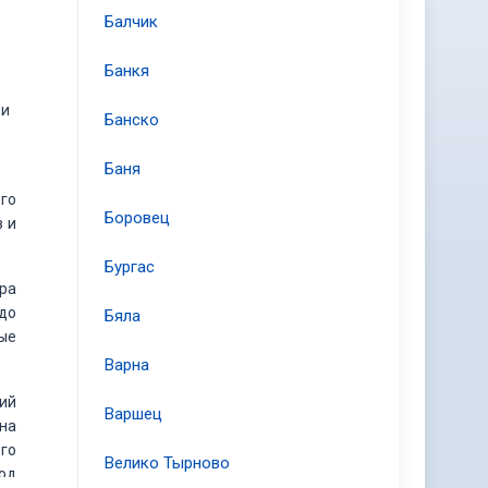
Балчик
Банкя
 и
Банско
Баня
ого
Боровец
в и
Бургас
ра
до
Бяла
ые
Варна
кий
Варшец
рна
го
Велико Тырново
од