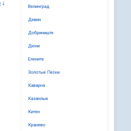
е
Велинград
два
Девин
 и
во
Добриниште
ди
ль
Дюни
ый
то
ой
Елените
" и
ым
Золотые Пески
а,
Каварна
Казанлык
Китен
Кранево