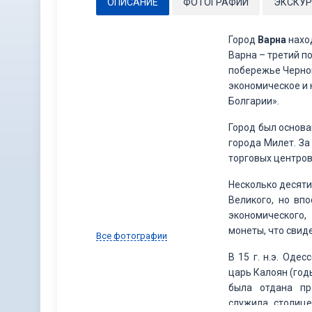
ОПИСАНИЕ
ФОТОГРАФИИ
ЭКСКУР
Город
Варна
наход
Варна – третий п
побережье Черног
экономическое и 
Болгарии».
Город был основа
города Милет. За
торговых центров
Несколько десят
Великого, но вп
экономического,
монеты, что свид
Все фотографии
В 15 г. н.э. Оде
царь Калоян (годы
была отдана пр
служила столице