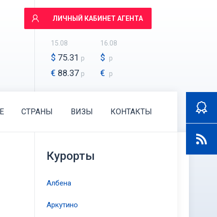
ЛИЧНЫЙ КАБИНЕТ АГЕНТА
15.08
16.08
$
75.31
$
р
р
€
88.37
€
р
р
E
СТРАНЫ
ВИЗЫ
КОНТАКТЫ
Курорты
Албена
Аркутино