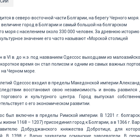
СИИ
ится в северо-восточной части Болгарии, на берегу Черного моря.
о величине город в Болгарии и самый большой на болгарском
о моря с населением около 330 000 человек. За древнюю историю
культурное значение его часто называют «Морской столицей
н в VI в. до н.э. под названием Одессос выходцами из малоазийск
 короткое время он стал полисом и одним из самых важных порто
 на Черном море.
илетий Одессос входил в пределы Македонской империи Александ
оследствии восстановил свою независимость и вновь развился 
 торгового и культурного центра. Город выпускал собственн
етельствует о его экономическом развитии.
ссос был включен в пределы Римской империи. В 1201 г. болгарс
 жизни 1168 – 1207) присоединил город к Болгарии, а в 1366 г. Ва
авителю Добруджанского княжества Добротице, для которо
й. В 1398 г. Варну захватили османские завоеватели. В пери