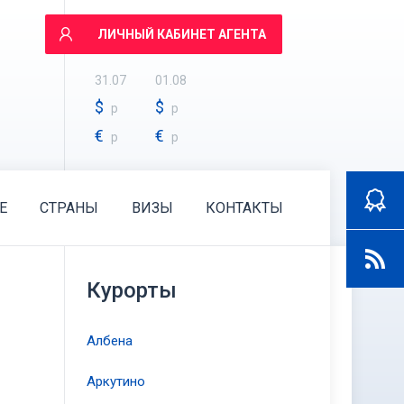
ЛИЧНЫЙ КАБИНЕТ АГЕНТА
31.07
01.08
$
$
р
р
€
€
р
р
E
СТРАНЫ
ВИЗЫ
КОНТАКТЫ
Курорты
Албена
Аркутино