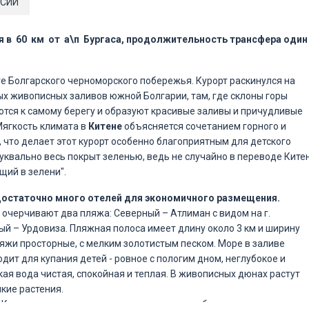
СИИ
я в
60 км от а\п Бургаса, продолжительность трансфера один
е Болгарского черноморского побережья. Курорт раскинулся на
ых живописных заливов южной Болгарии, там, где склоны горы
тся к самому берегу и образуют красивые заливы и причудливые
Мягкость климата в
Китене
объясняется сочетанием горного и
, что делает этот курорт особенно благоприятным для детского
буквально весь покрыт зеленью, ведь не случайно в переводе Ките
щий в зелени".
остаточно много отелей для экономичного размещения.
 очерчивают два пляжа: Северный – Атлиман с видом на г.
й – Урдовиза. Пляжная полоса имеет длину около 3 км и ширину
ляжи просторные, с мелким золотистым песком. Море в заливе
дит для купания детей - ровное с пологим дном, неглубокое и
кая вода чистая, спокойная и теплая. В живописных дюнах растут
кие растения.
Китен предлагает возможности для разнообразных видов спорта: