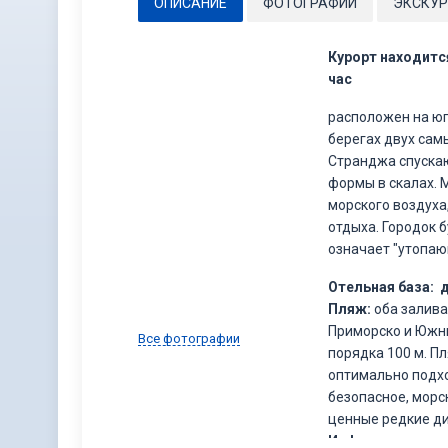
ОПИСАНИЕ
ФОТОГРАФИИ
ЭКСКУР
Курорт находитс
час
расположен на юг
берегах двух сам
Странджа спускаю
формы в скалах. 
морского воздуха
отдыха. Городок 
означает "утопаю
Отельная база:
д
Пляж:
оба залива
Приморско и Южны
Все фотографии
порядка 100 м. П
оптимально подхо
безопасное, морс
ценные редкие ди
Инфраструктура: