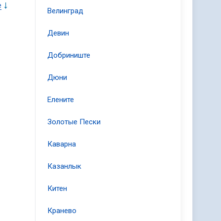
е
Велинград
Девин
Добриниште
Дюни
Елените
Золотые Пески
Каварна
Казанлык
Китен
Кранево