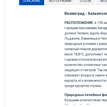
ОПИСАНИЕ
ФОТОГРАФИИ
ОТЕЛИ
ЭКС
Велинград - бальнеол
РАСПОЛОЖЕНИЕ:
в 130 к
горными массивами Западн
долине Чепино, вдоль бер
Лъджене, Каменица и Чепи
природные условия с умер
снежный покров держится 
июле 18,8ºС, дополняют л
годовая относительная вла
количество солнечных час
защищен от ветров. Так н
освежает воздух в самое 
курорта, его возможности
среди курортов страны.
Природные лечебные фа
большим количеством терм
Общий дебит 56 термальны