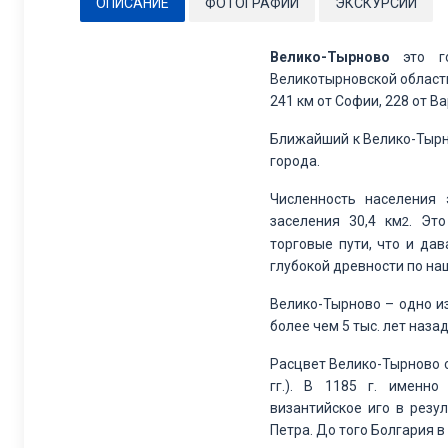
ОПИСАНИЕ
ФОТОГРАФИИ
ЭКСКУРСИИ
Велико-Тырново
это г
Великотырновской области
241 км от Софии, 228 от Ва
Ближайший к Велико-Тырно
города.
Численность населения 
заселения
30,4 км
. Эт
2
торговые пути, что и да
глубокой древности по на
Велико-Тырново
– одно и
более чем 5 тыс. лет наза
Расцвет
Велико-Тырново с
гг.). В 1185 г. именн
византийское иго в резу
Петра. До того Болгария в