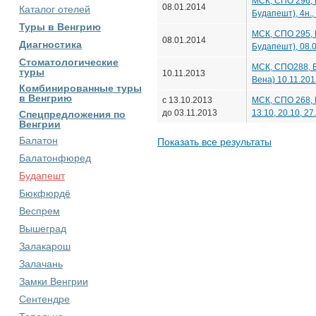
МСК, СПО 296, 
08.01.2014
Каталог отелей
Будапешт), 4н.,
Туры в Венгрию
МСК, СПО 295, 
08.01.2014
Диагностика
Будапешт), 08.
Стоматологические
МСК, СПО288, Б
туры
10.11.2013
Вена) 10.11.201
Комбинированные туры
в Венгрию
с 13.10.2013
МСК, СПО 268, 
до 03.11.2013
13.10, 20.10, 27
Спецпредложения по
Венгрии
Балатон
Показать все результаты
Балатонфюред
Будапешт
Бюкфюрдё
Веспрем
Вышеград
Залакарош
Залачань
Замки Венгрии
Сентендре