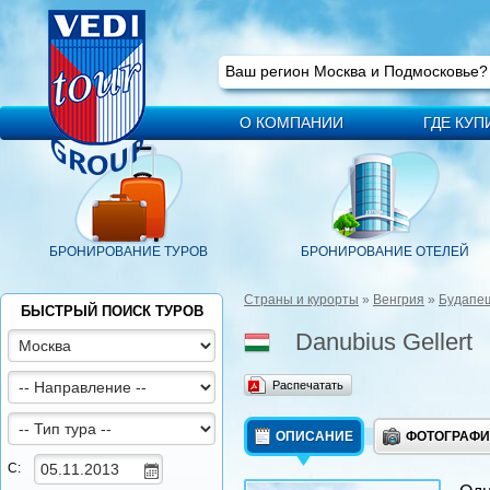
Ваш регион
Москва
Ваш регион Москва и Подмосковье
О КОМПАНИИ
ГДЕ КУП
БРОНИРОВАНИЕ ТУРОВ
БРОНИРОВАНИЕ ОТЕЛЕЙ
Страны и курорты
»
Венгрия
»
Будапе
БЫСТРЫЙ ПОИСК ТУРОВ
Danubius Gellert
Распечатать
ОПИСАНИЕ
ФОТОГРАФ
С: