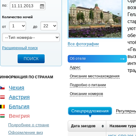
Одн
по:
воз
Гел
Количество ночей
ста
от
до
уют
обе
что
Все фотографии
Расширенный поиск
«Ге
выз
Об отеле
инт
Адрес
тра
Описание местонахождения
ИНФОРМАЦИЯ ПО СТРАНАМ
Подробно о питании
Чехия
Описание номеров
Австрия
Бельгия
Спецпредложения
Регулярн
Венгрия
Подробнее о стране
Дата заездов
Название тура
Оформление виз