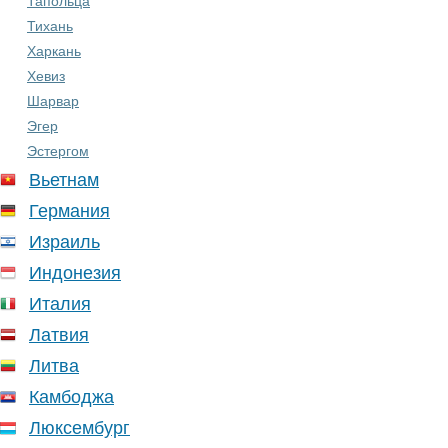
Тапольца
Тихань
Харкань
Хевиз
Шарвар
Эгер
Эстергом
Вьетнам
Германия
Израиль
Индонезия
Италия
Латвия
Литва
Камбоджа
Люксембург