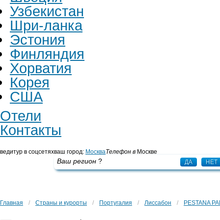
Узбекистан
Шри-ланка
Эстония
Финляндия
Хорватия
Корея
США
Отели
Контакты
ведитур в соцсетях
ваш город:
Москва
Телефон в
Москве
+7 495 725 43 65
Ваш регион
?
ДА
НЕТ
Главная
/
Страны и курорты
/
Португалия
/
Лиссабон
/
PESTANA P