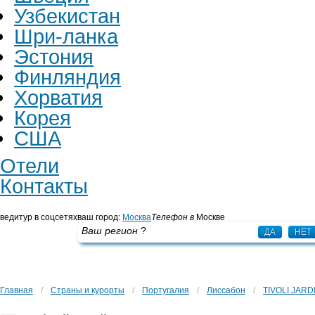
Узбекистан
Шри-ланка
Эстония
Финляндия
Хорватия
Корея
США
Отели
Контакты
ведитур в соцсетях
ваш город:
Москва
Телефон в
Москве
+7 495 725 43 65
Ваш регион
?
ДА
НЕТ
Главная
/
Страны и курорты
/
Португалия
/
Лиссабон
/
TIVOLI JARD