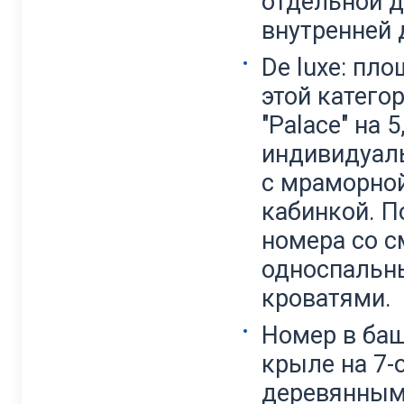
отдельной д
внутренней 
De luxe: пл
этой катего
"Palace" на 
индивидуаль
с мраморной
кабинкой. П
номера со 
односпальн
кроватями.
Номер в ба
крыле на 7-о
деревянным