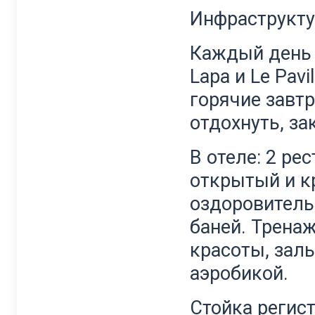
Инфраструкту
Каждый день в
Lapa и Le Pav
горячие завтр
отдохнуть, за
В отеле: 2 рес
открытый и к
оздоровитель
баней. Трена
красоты, залы
аэробикой.
Стойка регист