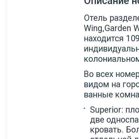
Описание 
Отель разделе
Wing,
Garden Wi
находится 10
индивидуально
колониальном,
Во всех номер
видом на горо
ванные комна
Superior: пл
две односпа
кровать. Бо