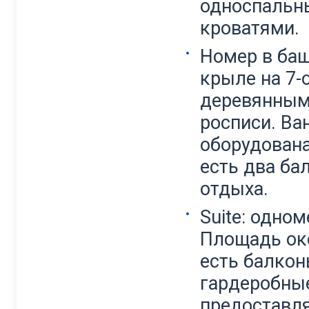
односпальн
кроватями.
Номер в ба
крыле на 7-о
деревянным
росписи. Ва
оборудован
есть два ба
отдыха.
Suite: одно
Площадь око
есть балкон
гардеробные
предоставля