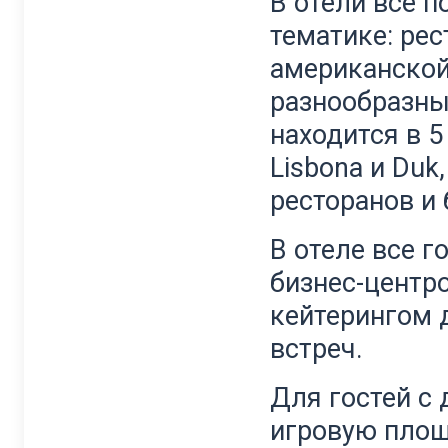
В отели все 
тематике: ре
американской 
разнообразные
находится в 
Lisbona и Du
ресторанов и 
В отеле все г
бизнес-центр
кейтерингом 
встреч.
Для гостей с
игровую площ