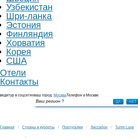
Узбекистан
Шри-ланка
Эстония
Финляндия
Хорватия
Корея
США
Отели
Контакты
ведитур в соцсетях
ваш город:
Москва
Телефон в
Москве
+7 495 725 43 65
Ваш регион
?
ДА
НЕТ
Главная
/
Страны и курорты
/
Португалия
/
Лиссабон
/
Turim Luxe