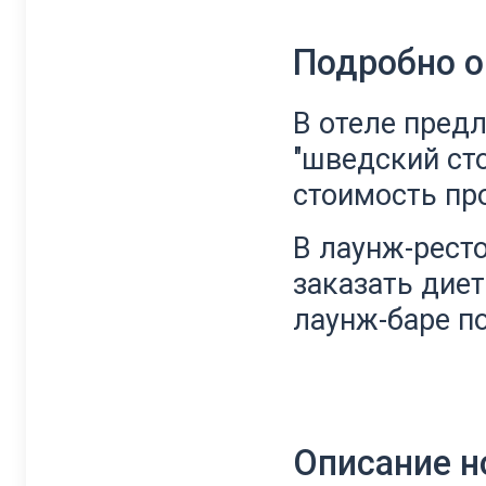
Подробно о
В отеле пред
"шведский сто
стоимость пр
В лаунж-рест
заказать дие
лаунж-баре п
Описание 