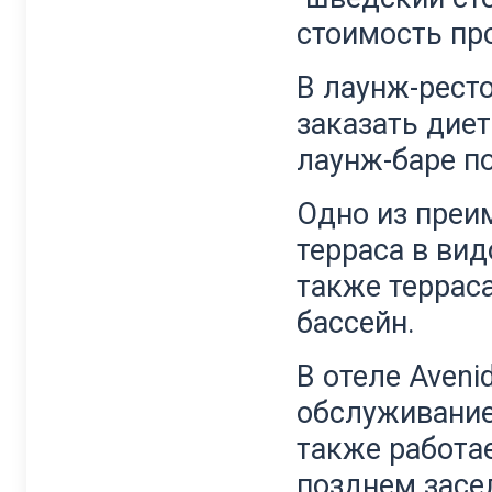
стоимость пр
В лаунж-рест
заказать дие
лаунж-баре п
Одно из преи
терраса в вид
также террас
бассейн.
В отеле Aveni
обслуживание
также работае
позднем засе