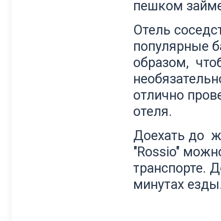
пешком займе
Отель соседст
популярные б
образом, что
необязательно
отлично прове
отеля.
Доехать до ж
"Rossio" можн
транспорте. Д
минутах езды