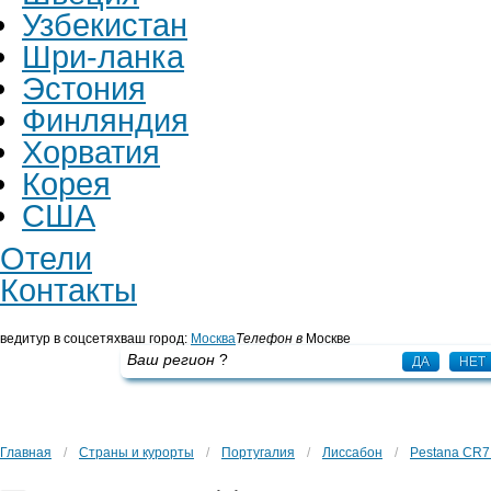
Узбекистан
Шри-ланка
Эстония
Финляндия
Хорватия
Корея
США
Отели
Контакты
ведитур в соцсетях
ваш город:
Москва
Телефон в
Москве
+7 495 725 43 65
Ваш регион
?
ДА
НЕТ
Главная
/
Страны и курорты
/
Португалия
/
Лиссабон
/
Pestana CR7