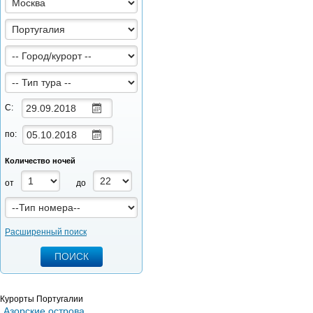
С:
по:
Количество ночей
от
до
Расширенный поиск
Курорты Португалии
Азорские острова