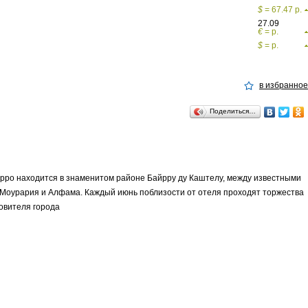
$
= 67.47 р.
27.09
€
= р.
$
= р.
в избранное
Поделиться…
ippo находится в знаменитом районе Байрру ду Каштелу, между известными
Моурария и Алфама. Каждый июнь поблизости от отеля проходят торжества
ровителя города