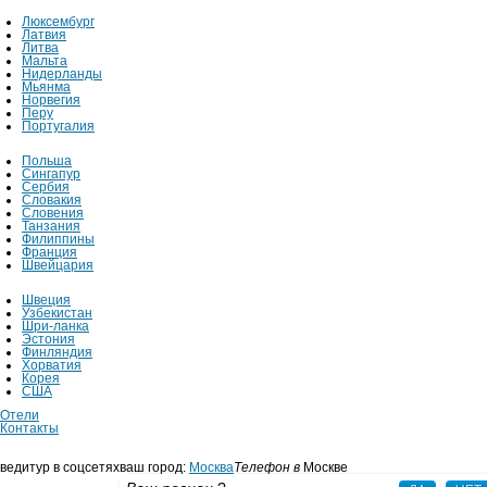
Люксембург
Латвия
Литва
Мальта
Нидерланды
Мьянма
Норвегия
Перу
Португалия
Польша
Сингапур
Сербия
Словакия
Словения
Танзания
Филиппины
Франция
Швейцария
Швеция
Узбекистан
Шри-ланка
Эстония
Финляндия
Хорватия
Корея
США
Отели
Контакты
ведитур в соцсетях
ваш город:
Москва
Телефон в
Москве
+7 495 725 43 65