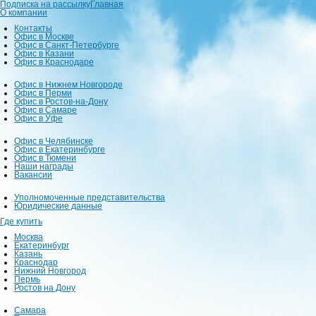
Подписка на рассылку
Главная
О компании
Контакты
Офис в Москве
Офис в Санкт-Петербурге
Офис в Казани
Офис в Краснодаре
Офис в Нижнем Новгороде
Офис в Перми
Офис в Ростов-на-Дону
Офис в Самаре
Офис в Уфе
Офис в Челябинске
Офис в Екатеринбурге
Офис в Тюмени
Наши награды
Вакансии
Уполномоченные представительства
Юридические данные
Где купить
Москва
Екатеринбург
Казань
Краснодар
Нижний Новгород
Пермь
Ростов на Дону
Самара