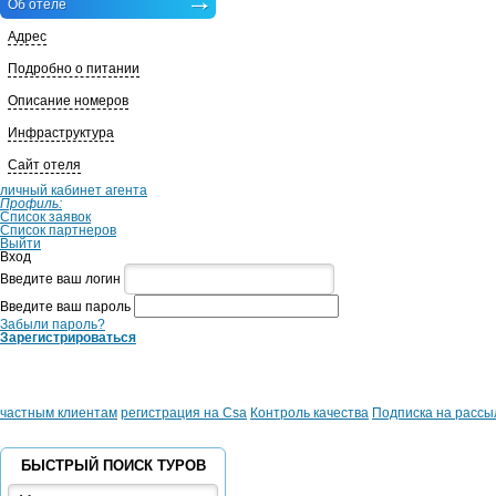
Об отеле
Адрес
Подробно о питании
Описание номеров
Инфраструктура
Сайт отеля
личный кабинет агента
Профиль:
Список заявок
Список партнеров
Выйти
Вход
Введите ваш логин
Введите ваш пароль
Забыли пароль?
Зарегистрироваться
частным клиентам
регистрация на Csa
Контроль качества
Подписка на рассы
БЫСТРЫЙ ПОИСК ТУРОВ