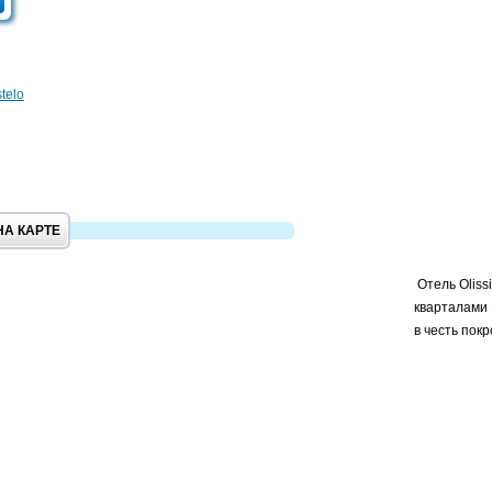
telo
НА КАРТЕ
Отель Oliss
кварталами 
в честь пок