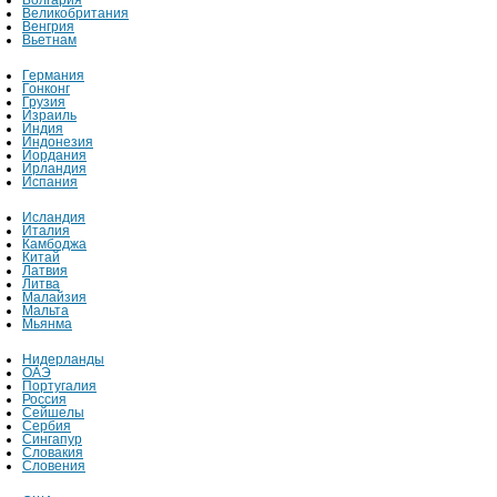
Болгария
Великобритания
Венгрия
Вьетнам
Германия
Гонконг
Грузия
Израиль
Индия
Индонезия
Иордания
Ирландия
Испания
Исландия
Италия
Камбоджа
Китай
Латвия
Литва
Малайзия
Мальта
Мьянма
Нидерланды
ОАЭ
Португалия
Россия
Сейшелы
Сербия
Сингапур
Словакия
Словения