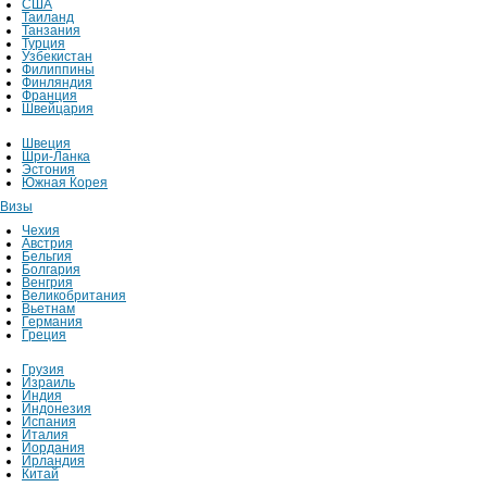
США
Таиланд
Танзания
Турция
Узбекистан
Филиппины
Финляндия
Франция
Швейцария
Швеция
Шри-Ланка
Эстония
Южная Корея
Визы
Чехия
Австрия
Бельгия
Болгария
Венгрия
Великобритания
Вьетнам
Германия
Греция
Грузия
Израиль
Индия
Индонезия
Испания
Италия
Иордания
Ирландия
Китай