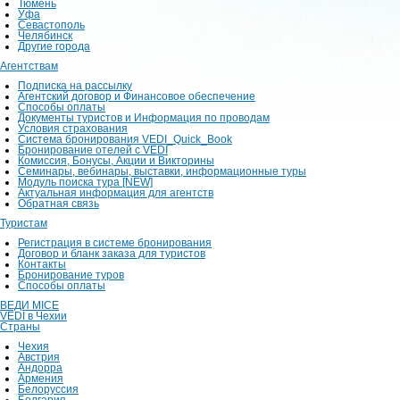
Тюмень
Уфа
Севастополь
Челябинск
Другие города
Агентствам
Подписка на рассылку
Агентский договор и Финансовое обеспечение
Способы оплаты
Документы туристов и Информация по проводам
Условия страхования
Система бронирования VEDI_Quick_Book
Бронирование отелей с VEDI
Комиссия, Бонусы, Акции и Викторины
Семинары, вебинары, выставки, информационные туры
Модуль поиска тура [NEW]
Актуальная информация для агентств
Обратная связь
Туристам
Регистрация в системе бронирования
Договор и бланк заказа для туристов
Контакты
Бронирование туров
Способы оплаты
ВЕДИ MICE
VEDI в Чехии
Страны
Чехия
Австрия
Андорра
Армения
Белоруссия