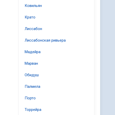
Ковильян
Крато
Лиссабон
Лиссабонская ривьера
Мадейра
Марван
Обидуш
Палмела
Порто
Торрейра