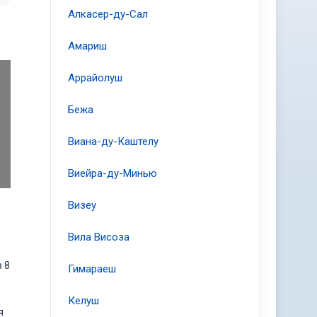
Алкасер-ду-Сал
Амариш
Аррайолуш
Бежа
Виана-ду-Каштелу
Виейра-ду-Минью
Визеу
Вила Висоза
 8
Гимараеш
Келуш
я