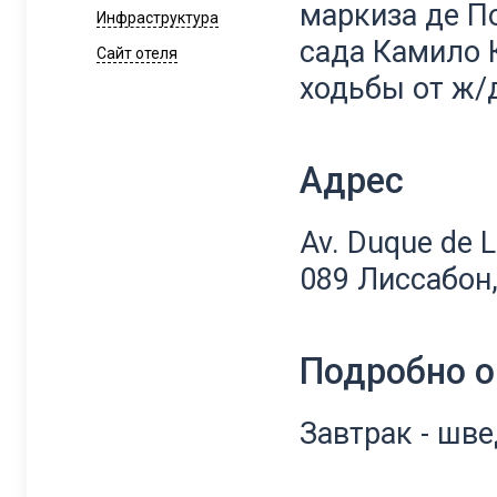
маркиза де П
Инфраструктура
сада Камило К
Сайт отеля
ходьбы от ж/
Адрес
Av. Duque de L
089 Лиссабон
Подробно о
Завтрак - шв