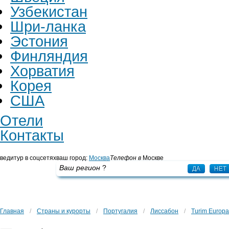
Узбекистан
Шри-ланка
Эстония
Финляндия
Хорватия
Корея
США
Отели
Контакты
ведитур в соцсетях
ваш город:
Москва
Телефон в
Москве
+7 495 725 43 65
Ваш регион
?
ДА
НЕТ
Главная
/
Страны и курорты
/
Португалия
/
Лиссабон
/
Turim Europa