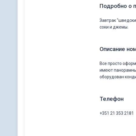
Подробно о 
Завтрак "шведски
соки и джемы.
Описание но
Все просто офор
имеют панорамный
оборудован конд
Телефон
+351 21 353 2181