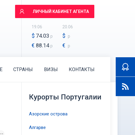
ЛИЧНЫЙ КАБИНЕТ АГЕНТА
19.06
20.06
$
74.03
$
р
р
€
88.14
€
р
р
E
СТРАНЫ
ВИЗЫ
КОНТАКТЫ
Курорты Португалии
Азорские острова
Алгарве