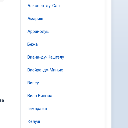
Алкасер-ду-Сал
Амариш
Аррайолуш
Бежа
Виана-ду-Каштелу
Виейра-ду-Минью
Визеу
Вила Висоза
за
Гимараеш
Келуш