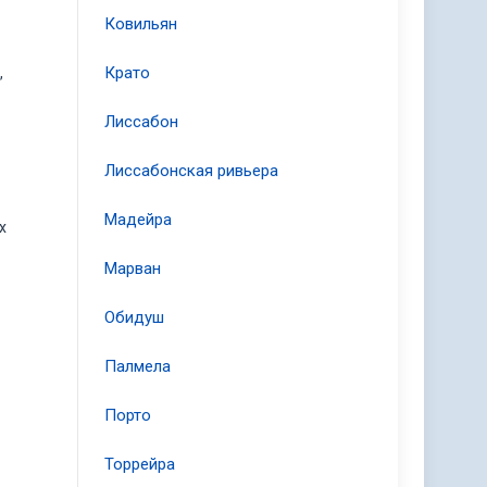
Ковильян
Крато
,
Лиссабон
Лиссабонская ривьера
Мадейра
х
Марван
Обидуш
Палмела
Порто
Торрейра