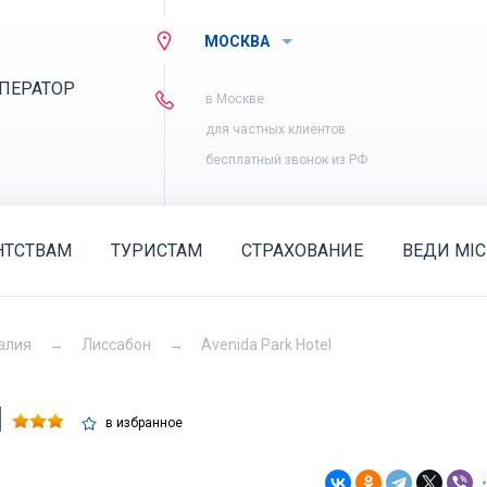
МОСКВА
ПЕРАТОР
в Москве
для частных клиентов
бесплатный звонок из РФ
НТСТВАМ
ТУРИСТАМ
СТРАХОВАНИЕ
ВЕДИ MIC
алия
Лиссабон
Avenida Park Hotel
l
в избранное