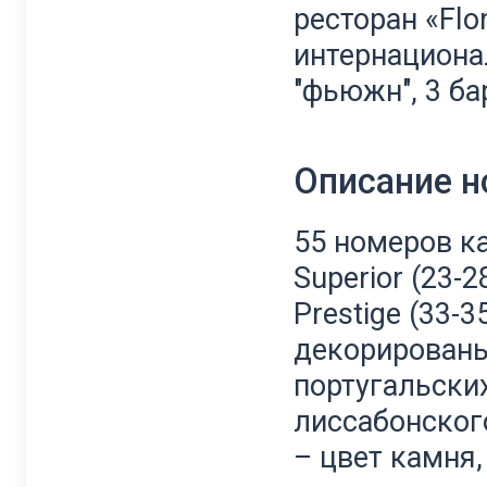
ресторан «Fl
интернациона
"фьюжн", 3 ба
Описание 
55 номеров ка
Superior (23-28
Prestige (33-3
декорированы
португальских
лиссабонског
– цвет камня