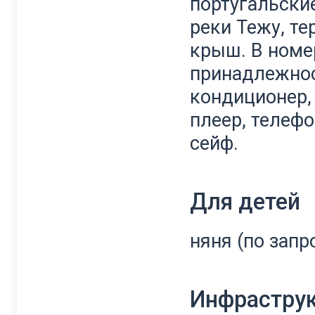
португальски
реки Тежу, т
крыш. В номе
принадлежнос
кондиционер,
плеер, телефо
сейф.
Для детей
няня (по запр
Инфрастру