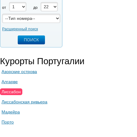
от
до
Расширенный поиск
Курорты Португалии
Азорские острова
Алгарве
Лиссабон
Лиссабонская ривьера
Мадейра
Порто