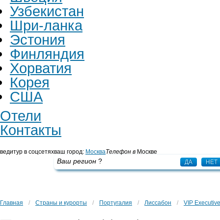
Узбекистан
Шри-ланка
Эстония
Финляндия
Хорватия
Корея
США
Отели
Контакты
ведитур в соцсетях
ваш город:
Москва
Телефон в
Москве
+7 495 725 43 65
Ваш регион
?
ДА
НЕТ
Главная
/
Страны и курорты
/
Португалия
/
Лиссабон
/
VIP Executiv