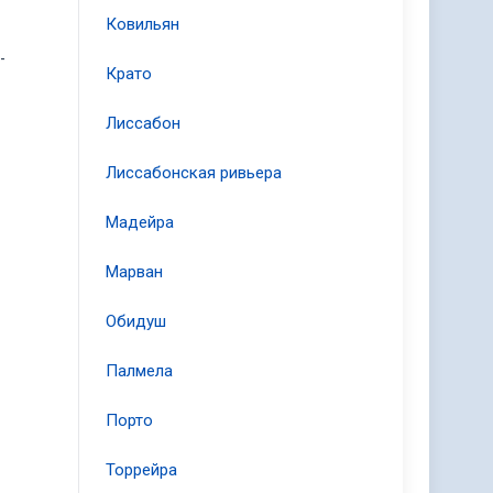
Ковильян
-
Крато
Лиссабон
Лиссабонская ривьера
Мадейра
Марван
Обидуш
Палмела
Порто
Торрейра