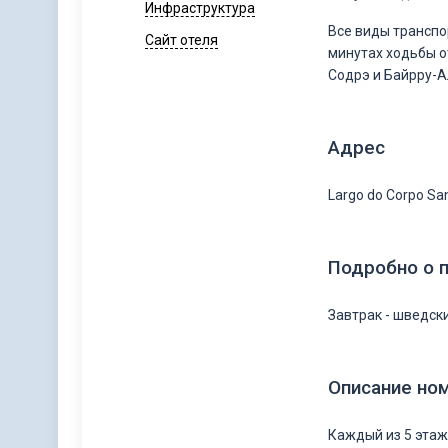
Инфраструктура
Все виды транспор
Сайт отеля
минутах ходьбы о
Содрэ и Байрру-А
Адрес
Largo do Corpo San
Подробно о 
Завтрак - шведск
Описание но
Каждый из 5 этаж