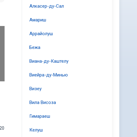
Алкасер-ду-Сал
Амариш
Аррайолуш
Бежа
Виана-ду-Каштелу
Виейра-ду-Минью
Визеу
Вила Висоза
Гимараеш
20
Келуш