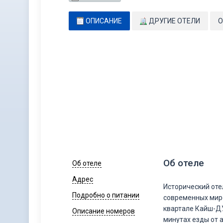
ОПИСАНИЕ
ДРУГИЕ ОТЕЛИ
О
Об отеле
Об отеле
Адрес
Исторический отел
Подробно о питании
современных миро
квартале Кайш-ДУ
Описание номеров
минутах езды от 