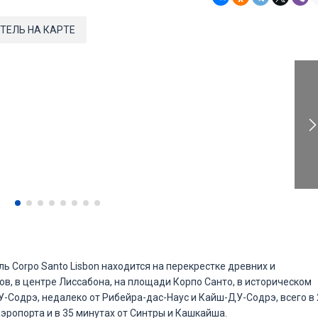
ТЕЛЬ НА КАРТЕ
ь Corpo Santo Lisbon находится на перекрестке древних и
в, в центре Лиссабона, на площади Корпо Санто, в историческом
-Содрэ, недалеко от Рибейра-дас-Наус и Кайш-ДУ-Содрэ, всего в 
аэропорта и в 35 минутах от Синтры и Кашкайша.