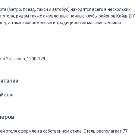
та (метро, поезд, такси и автобус) находятся всего в нескольких
т отеля, рядом также оживленные ночные клубы районов Кайш-ДУ
лту, а также современные и традиционные магазины Байши.
to 25, Lisboa, 1200-129
питании
ий стол
меров
ей отеля оформлен в собственном стиле. Отель располагает 77