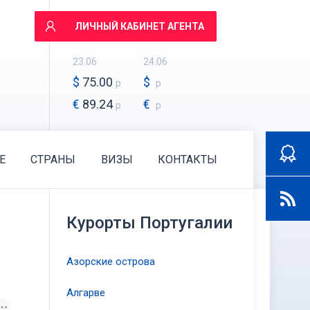
ЛИЧНЫЙ КАБИНЕТ АГЕНТА
23.06
24.06
$
75.00
$
р
р
€
89.24
€
р
р
E
СТРАНЫ
ВИЗЫ
КОНТАКТЫ
Курорты Португалии
Азорские острова
Алгарве