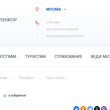
МОСКВА
ПЕРАТОР
в Москве
для частных клиентов
бесплатный звонок из РФ
НТСТВАМ
ТУРИСТАМ
СТРАХОВАНИЕ
ВЕДИ MIC
алия
Лиссабон
Corpo Santo
в избранное