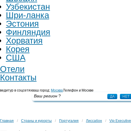
Узбекистан
Шри-ланка
Эстония
Финляндия
Хорватия
Корея
США
Отели
Контакты
ведитур в соцсетях
ваш город:
Москва
Телефон в
Москве
+7 495 725 43 65
Ваш регион
?
ДА
НЕТ
Главная
/
Страны и курорты
/
Португалия
/
Лиссабон
/
Vip Executive