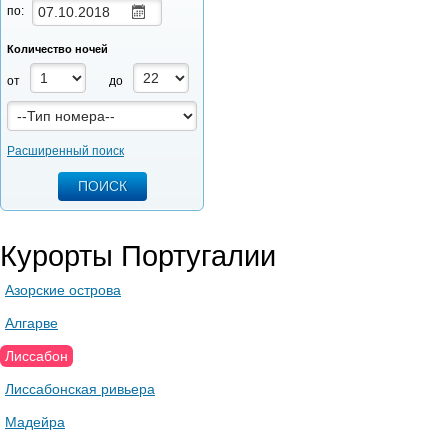
по:
Количество ночей
от
до
Расширенный поиск
Курорты Португалии
Азорские острова
Алгарве
Лиссабон
Лиссабонская ривьера
Мадейра