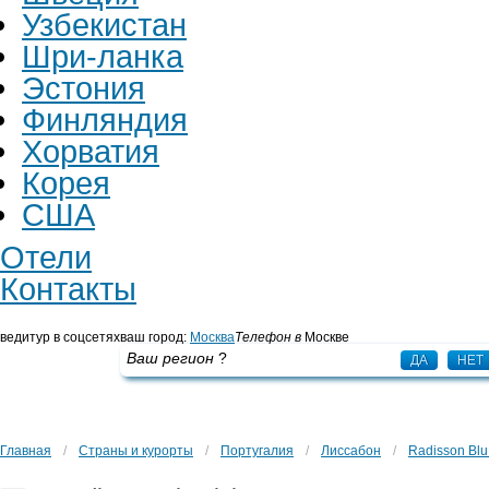
Узбекистан
Шри-ланка
Эстония
Финляндия
Хорватия
Корея
США
Отели
Контакты
ведитур в соцсетях
ваш город:
Москва
Телефон в
Москве
+7 495 725 43 65
Ваш регион
?
ДА
НЕТ
Главная
/
Страны и курорты
/
Португалия
/
Лиссабон
/
Radisson Blu