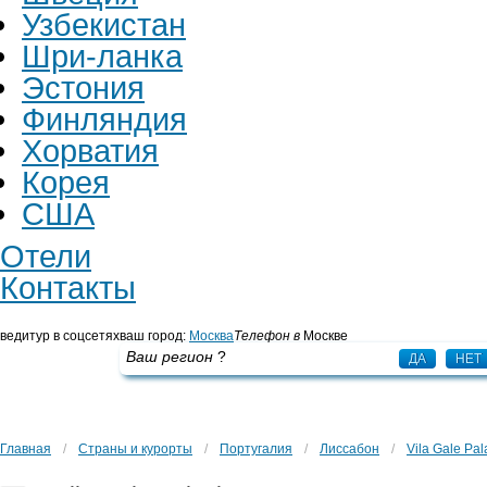
Узбекистан
Шри-ланка
Эстония
Финляндия
Хорватия
Корея
США
Отели
Контакты
ведитур в соцсетях
ваш город:
Москва
Телефон в
Москве
+7 495 725 43 65
Ваш регион
?
ДА
НЕТ
Главная
/
Страны и курорты
/
Португалия
/
Лиссабон
/
Vila Gale Pal