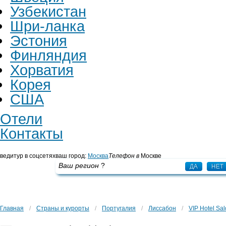
Узбекистан
Шри-ланка
Эстония
Финляндия
Хорватия
Корея
США
Отели
Контакты
ведитур в соцсетях
ваш город:
Москва
Телефон в
Москве
+7 495 725 43 65
Ваш регион
?
ДА
НЕТ
Главная
/
Страны и курорты
/
Португалия
/
Лиссабон
/
VIP Hotel Sa